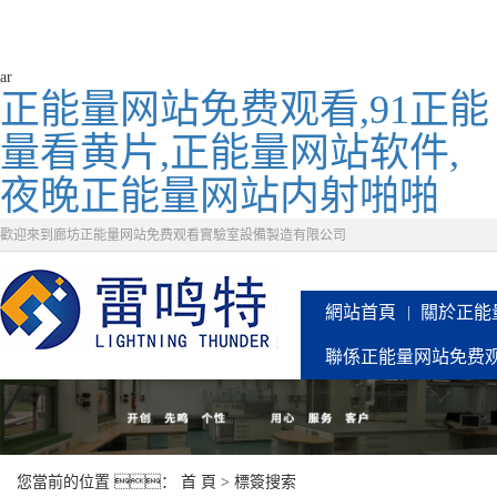
ar
正能量网站免费观看,91正能
量看黄片,正能量网站软件,
夜晚正能量网站内射啪啪
歡迎來到廊坊正能量网站免费观看實驗室設備製造有限公司
網站首頁
關於正能
聯係正能量网站免费
您當前的位置 ：
首 頁
> 標簽搜索