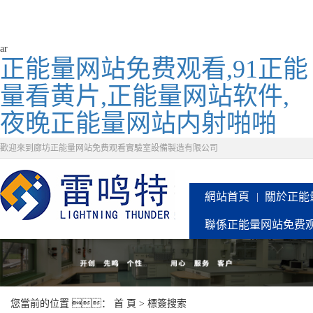
ar
正能量网站免费观看,91正能
量看黄片,正能量网站软件,
夜晚正能量网站内射啪啪
歡迎來到廊坊正能量网站免费观看實驗室設備製造有限公司
網站首頁
關於正能
聯係正能量网站免费
您當前的位置 ：
首 頁
> 標簽搜索