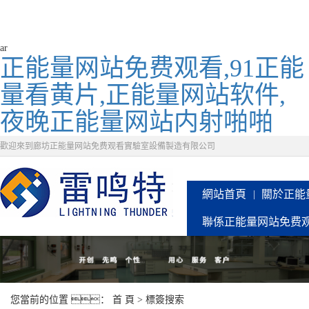
ar
正能量网站免费观看,91正能
量看黄片,正能量网站软件,
夜晚正能量网站内射啪啪
歡迎來到廊坊正能量网站免费观看實驗室設備製造有限公司
網站首頁
關於正能
聯係正能量网站免费
您當前的位置 ：
首 頁
> 標簽搜索